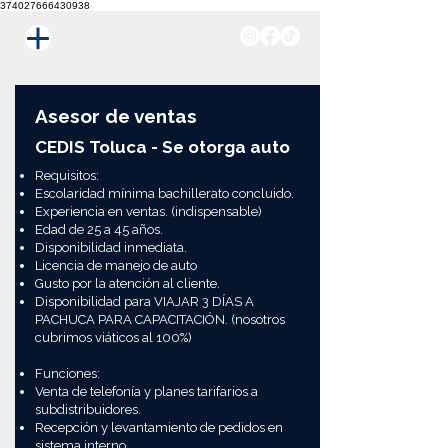
374027666430938
Asesor de ventas
CEDIS Toluca - Se otorga auto
Requisitos:
Escolaridad mínima bachillerato concluido.
Experiencia en ventas. (indispensable)
Edad de 25 a 45 años.
Disponibilidad inmediata.
Licencia de manejo de auto
Gusto por la atención al cliente.
Disponibilidad para VIAJAR 3 DÍAS A
PACHUCA PARA CAPACITACIÓN. (nosotros
cubrimos viáticos al 100%)
Funciones:
Venta de telefonía y planes tarifarios a
subdistribuidores.
Recepción y levantamiento de pedidos en
sistema interno.