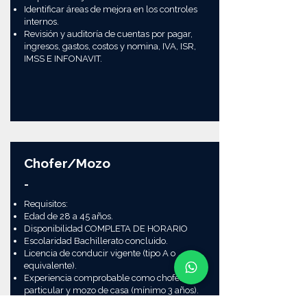
Identificar áreas de mejora en los controles
internos.
Revisión y auditoría de cuentas por pagar,
ingresos, gastos, costos y nomina, IVA, ISR,
IMSS E INFONAVIT.
Chofer/Mozo
-
Requisitos:
Edad de 28 a 45 años.
Disponibilidad COMPLETA DE HORARIO
Escolaridad Bachillerato concluido.
Licencia de conducir vigente (tipo A o
equivalente).
Experiencia comprobable como chofer
particular y mozo de casa (mínimo 3 años).
Conocimiento básico de mantenimiento